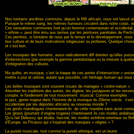
Nos lointains ancêtres communs, depuis le Rift africain, nous ont laissé u
Puisque le même sang, les mêmes humeurs circulent dans notre corps, n
Ces sensations communes font qu’un homme contemporain et occidental, p
« ethnie », peut être ému aux larmes par les peintures pariétales de Pech-
Ces peintres, si lointains de nous par le temps et le développement, nous
leur culture et de leurs motivations religieuses ou profanes. Quelque cho
et c’est bon.
Les musiques des humains, aussi radicalement diff érentes qu’elles puiss
d’intersections (par exemple la gamme pentatonique ou la mesure à quatre
d’intégration des cultures.
Ma quête, en musique, c’est la traque de ces points d’intersection « unive
mettre à jour et utiliser, autant que possible, cet héritage humain qui nous r
Les belles musiques sont souvent issues de mariages « contre-nature ».
Absorber les traditions des autres, les digérer, les juxtaposer et les resser
compte, le fondement de tout mouvement musical. Comme exemples :
le jazz, genre majeur dans l’histoire de la musique du 20ème siècle, n’est-i
occidentale par les déportés africains au nouveau monde ?
Les griots mandingues chanteraient-ils de cette manière sans avoir connu 
Les gitans (pourtant d’origine tzigane) chanteraient ils ces modes andal
Qu’a fait Debussy qui étudia, fasciné, les modes extrême-orientaux ou Bela B
d’Europe, ou Picasso qui s’inspirait des masques « nègres » ?
La pureté musicale, tout comme la pureté ethnique, est un leurre.