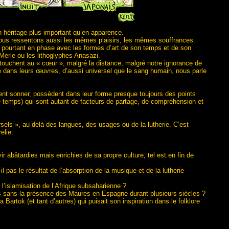
n héritage plus important qu’en apparence.
ous ressentons aussi les mêmes plaisirs, les mêmes souffrances.
ourtant en phase avec les formes d’art de son temps et de son
Merle ou les lithoglyphes Anasazi.
 touchent au « cœur », malgré la distance, malgré notre ignorance de
se dans leurs œuvres, d’aussi universel que le sang humain, nous parle
ent sonner, possèdent dans leur forme presque toujours des points
 temps) qui sont autant de facteurs de partage, de compréhension et
rsels », au delà des langues, des usages ou de la lutherie. C’est
elie.
vir abâtardies mais enrichies de sa propre culture, tel est en fin de
l pas le résultat de l’absorption de la musique et de la lutherie
l’islamisation de l’Afrique subsaharienne ?
ous sans la présence des Maures en Espagne durant plusieurs siècles ?
artok (et tant d’autres) qui puisait son inspiration dans le folklore